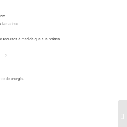
 nm.
s tamanhos.
ne recursos à medida que sua prática
1
2
3
nte de energia.