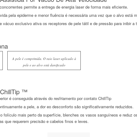
concorrentes permite a entrega de energia laser de forma mais eficiente.
vida pela epiderme e menor fluência é necessária uma vez que o alvo está ma
 vácuo exclusivo ativa os receptores de pele tátil e de pressão para inibir a
ona
A pele é comprimida. O raio laser aplicado à
pele e ao alvo está danificado
ChillTip ™
rior é conseguida através do resfriamento por contato ChillTip
ontinuamente a pele, a dor eo desconforto são significativamente reduzidos.
 o folículo mais perto da superfície, blenches os vasos sanguíneos e reduz o
eas que requerem precisão e cabelos finos e leves.