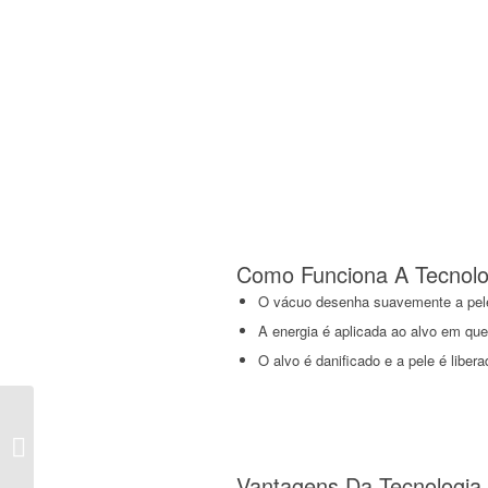
Como Funciona A Tecnolog
O vácuo desenha suavemente a pele a
A energia é aplicada ao alvo em que
O alvo é danificado e a pele é libera
Doublo-S – Hironic®
Vantagens Da Tecnologia 