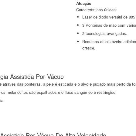
Atuação
Características únicas:
Laser de diodo versátil de 805
3 Ponteiras de mão com vário
2 tecnologias avançadas.
Recursos atualizáveis: adicio
cresce.
ia Assistida Por Vácuo
través das ponteiras, a pele é esticada e o alvo é puxado mais perto da fo
 os melanócitos são espalhados e o fluxo sanguíneo é restringido.
da.
Assistida Por Vácuo De Alta Velocidade