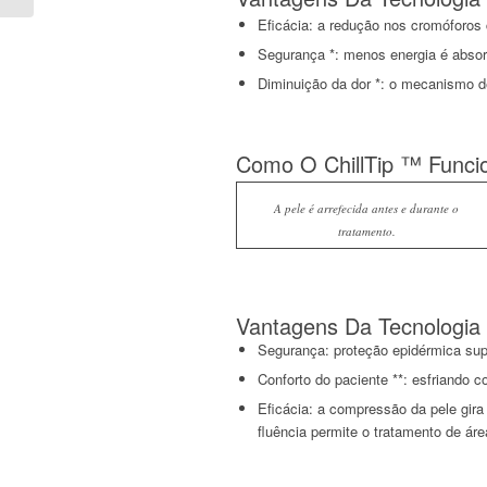
Eficácia: a redução nos cromóforos 
Segurança *: menos energia é absor
Diminuição da dor *: o mecanismo de
Como O ChillTip ™ Funci
A pele é arrefecida antes e durante o
tratamento.
Vantagens Da Tecnologia 
Segurança: proteção epidérmica supe
Conforto do paciente **: esfriando c
Eficácia: a compressão da pele gira
fluência permite o tratamento de ár